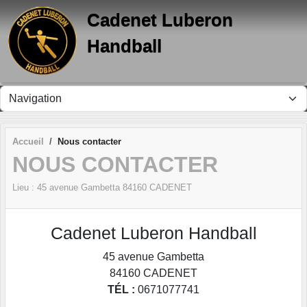
Panneau de gestion des cookies
Cadenet Luberon
Handball
Accueil
Nous contacter
NOUS CONTACTER
Lieu :
45 avenue Gambetta
84160
CADENET
Cadenet Luberon Handball
45 avenue Gambetta
84160
CADENET
TÉL :
0671077741