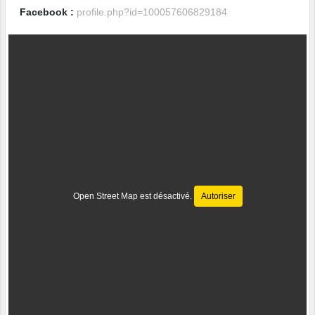
Facebook :
profile.php?id=100057606829184
Open Street Map est désactivé.
Autoriser