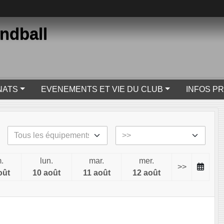
ndball
NATS
EVENEMENTS ET VIE DU CLUB
INFOS P
.
lun.
mar.
mer.
>>
oût
10 août
11 août
12 août