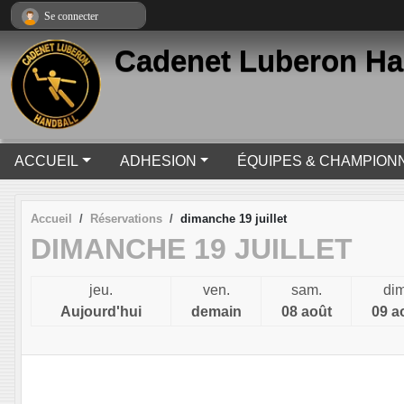
Panneau de gestion des cookies
Se connecter
Cadenet Luberon Ha
ACCUEIL
ADHESION
ÉQUIPES & CHAMPION
Accueil
Réservations
dimanche 19 juillet
DIMANCHE 19 JUILLET
jeu.
ven.
sam.
dim
Aujourd'hui
demain
08 août
09 a