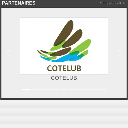
PARTENAIRES
+ de partenaires
Précedent
Suiv
COTELUB