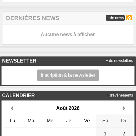
DERNIÈRES NEWS
+ de news
Aucune news à afficher.
NEWSLETTER
+ de newsletters
Inscription à la newsletter
CALENDRIER
+ d'évènements
Août 2026
Lu
Ma
Me
Je
Ve
Sa
Di
1
2