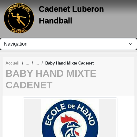
Panneau de gestion des cookies
Cadenet Luberon
Handball
Accueil
Baby Hand Mixte Cadenet
BABY HAND MIXTE
CADENET