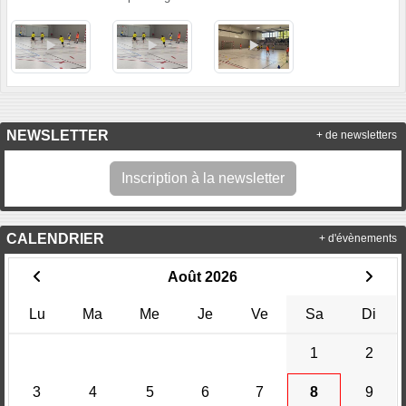
NEWSLETTER
+ de newsletters
Inscription à la newsletter
CALENDRIER
+ d'évènements
Août 2026
Lu
Ma
Me
Je
Ve
Sa
Di
1
2
3
4
5
6
7
8
9