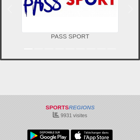
Précedent
Suiv
PASS SPORT
SPORTS
REGIONS
9931
visites