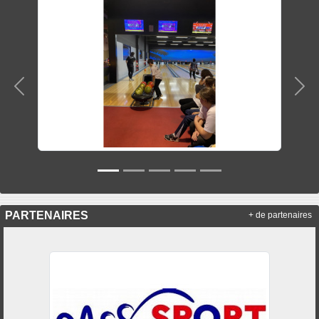
Précedent
Sui
PARTENAIRES
+ de partenaires