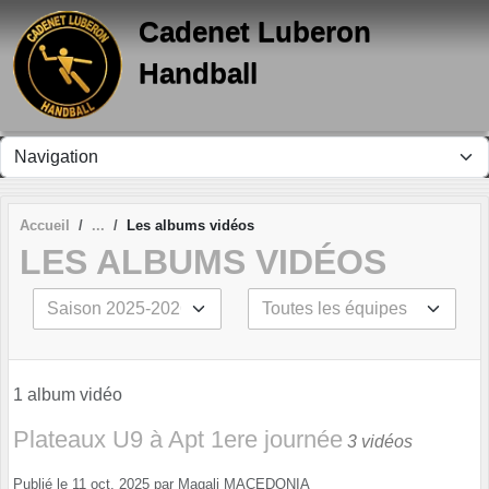
Panneau de gestion des cookies
Cadenet Luberon
Handball
Accueil
Les albums vidéos
LES ALBUMS VIDÉOS
1 album vidéo
Plateaux U9 à Apt 1ere journée
3 vidéos
Publié le
11 oct. 2025
par
Magali MACEDONIA