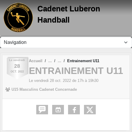
Panneau de gestion des cookies
Cadenet Luberon
Handball
Le
vendredi
Accueil
Entrainement U11
28
ENTRAINEMENT U11
OCT.
2022
Le
vendredi
28
oct.
2022
de 17h à 19h30
U15 Masculins Cadenet Concernade