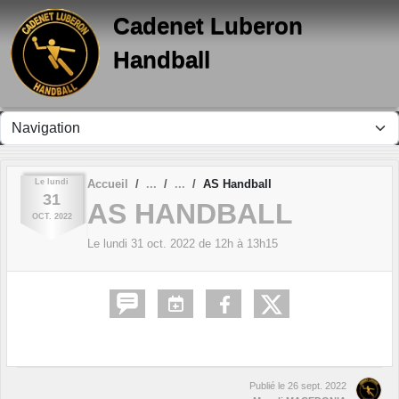
Panneau de gestion des cookies
Cadenet Luberon
Handball
Le
lundi
Accueil
AS Handball
31
AS HANDBALL
OCT.
2022
Le
lundi
31
oct.
2022
de 12h à 13h15
Publié le
26 sept. 2022