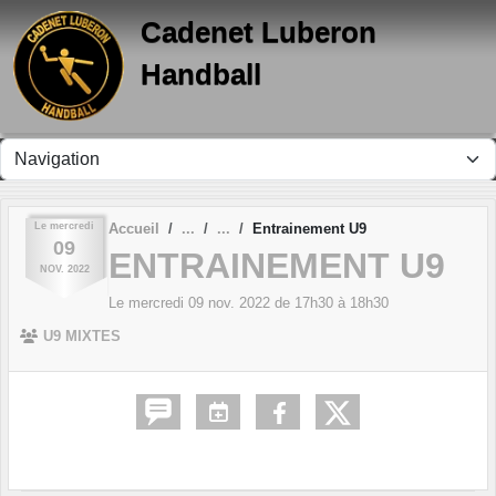
Panneau de gestion des cookies
Cadenet Luberon
Handball
Le
mercredi
Accueil
Entrainement U9
09
ENTRAINEMENT U9
NOV.
2022
Le
mercredi
09
nov.
2022
de 17h30 à 18h30
U9 MIXTES