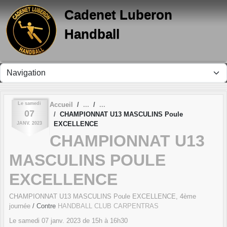
Panneau de gestion des cookies
Cadenet Luberon
Handball
Le
samedi
Accueil
07
CHAMPIONNAT U13 MASCULINS Poule
EXCELLENCE
JANV.
2023
CHAMPIONNAT U13
MASCULINS POULE
EXCELLENCE
CHAMPIONNAT U13 MASCULINS Poule EXCELLENCE, 4ème
journée
/ Contre
HANDBALL CLUB CARPENTRAS
Le
samedi
07
janv.
2023
de 15h à 16h30