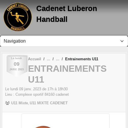
Panneau de gestion des cookies
Cadenet Luberon
Handball
Le
lundi
Accueil
Entrainements U11
09
ENTRAINEMENTS
JANV.
2023
U11
Le
lundi
09
janv.
2023
de 17h à 18h30
Lieu :
Complexe sportif
84160
cadenet
U11 Mixte
U11 MIXTE CADENET