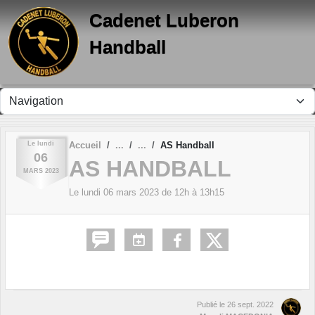
Panneau de gestion des cookies
Cadenet Luberon
Handball
Le
lundi
Accueil
AS Handball
06
AS HANDBALL
MARS
2023
Le
lundi
06
mars
2023
de 12h à 13h15
Publié le
26 sept. 2022