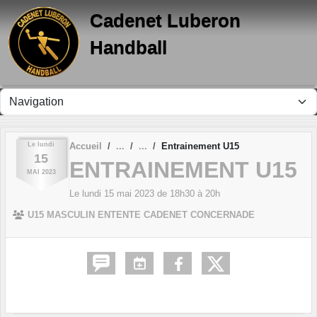
Panneau de gestion des cookies
Cadenet Luberon
Handball
Le
lundi
Accueil
Entrainement U15
15
ENTRAINEMENT U15
MAI
2023
Le
lundi
15
mai
2023
de 18h30 à 20h
U15 MASCULIN ENTENTE CADENET CONCERNADE