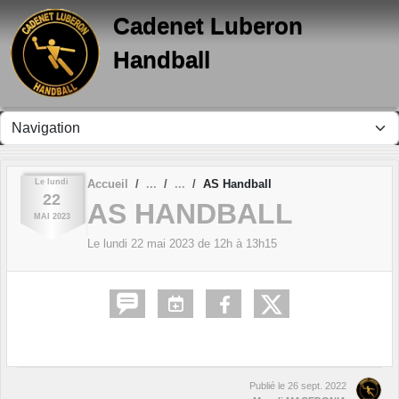
Panneau de gestion des cookies
Cadenet Luberon
Handball
Le
lundi
Accueil
AS Handball
22
AS HANDBALL
MAI
2023
Le
lundi
22
mai
2023
de 12h à 13h15
Publié le
26 sept. 2022