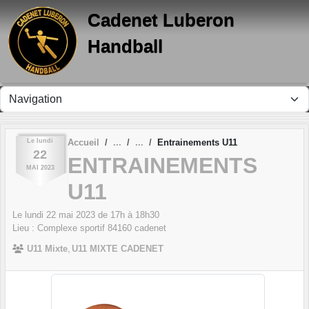
Panneau de gestion des cookies
Cadenet Luberon
Handball
Le
lundi
Accueil
Entrainements U11
22
ENTRAINEMENTS
MAI
2023
U11
Le
lundi
22
mai
2023
de 17h à 18h30
Lieu :
Complexe sportif
84160
cadenet
U11 Mixte
U11 MIXTE CADENET