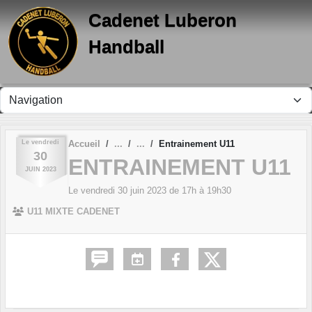
Panneau de gestion des cookies
Cadenet Luberon
Handball
Le
vendredi
Accueil
Entrainement U11
30
ENTRAINEMENT U11
JUIN
2023
Le
vendredi
30
juin
2023
de 17h à 19h30
U11 MIXTE CADENET