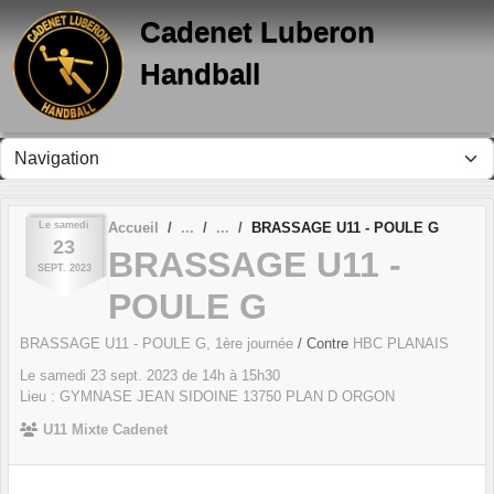
Panneau de gestion des cookies
Cadenet Luberon
Handball
Le
samedi
Accueil
BRASSAGE U11 - POULE G
23
BRASSAGE U11 -
SEPT.
2023
POULE G
BRASSAGE U11 - POULE G, 1ère journée
/ Contre
HBC PLANAIS
Le
samedi
23
sept.
2023
de 14h à 15h30
Lieu :
GYMNASE JEAN SIDOINE
13750
PLAN D ORGON
U11 Mixte Cadenet