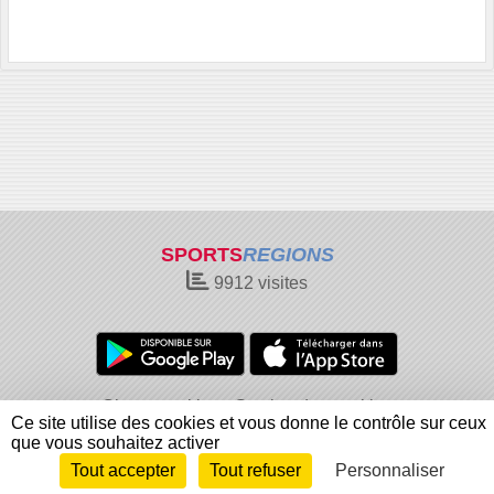
SPORTS
REGIONS
9912
visites
Charte cookies
Gestion des cookies
Ce site utilise des cookies et vous donne le contrôle sur ceux
Informations légales
Signaler un contenu inapproprié
que vous souhaitez activer
Tout accepter
Tout refuser
Personnaliser
Envie de participer ?
Connexion