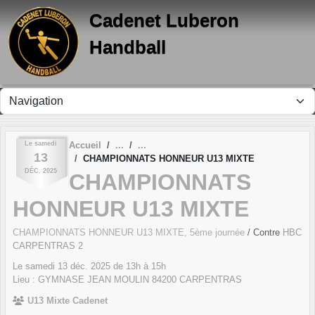
Panneau de gestion des cookies
Cadenet Luberon
Handball
Le
samedi
Accueil
13
CHAMPIONNATS HONNEUR U13 MIXTE
DÉC.
2025
CHAMPIONNATS
HONNEUR U13 MIXTE
CHAMPIONNATS HONNEUR U13 MIXTE, 5ème journée
/ Contre
HBC
CARPENTRAS 2
Le
samedi
13
déc.
2025
de 13h à 15h
Lieu :
GYMNASE JEAN MOULIN
84200
CARPENTRAS
U13 Mixte Cadenet