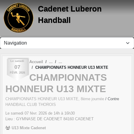
Panneau de gestion des cookies
Cadenet Luberon
Handball
Le
samedi
Accueil
07
CHAMPIONNATS HONNEUR U13 MIXTE
FÉVR.
2026
CHAMPIONNATS
HONNEUR U13 MIXTE
CHAMPIONNATS HONNEUR U13 MIXTE, 8ème journée
/ Contre
HANDBALL CLUB THOROIS
Le
samedi
07
févr.
2026
de 14h à 16h30
Lieu :
GYMNASE DE CADENET
84160
CADENET
U13 Mixte Cadenet