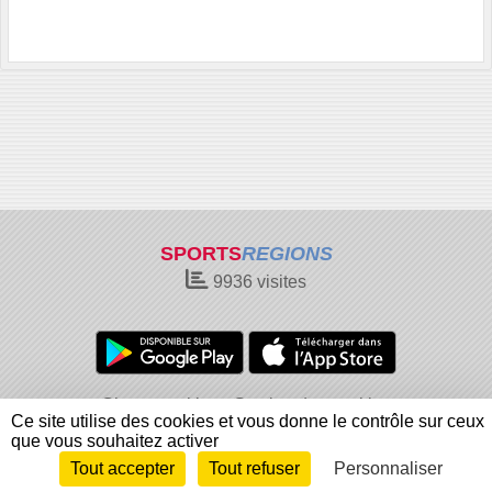
SPORTS
REGIONS
9936
visites
Charte cookies
Gestion des cookies
Ce site utilise des cookies et vous donne le contrôle sur ceux
Informations légales
Signaler un contenu inapproprié
que vous souhaitez activer
Tout accepter
Tout refuser
Personnaliser
Envie de participer ?
Connexion